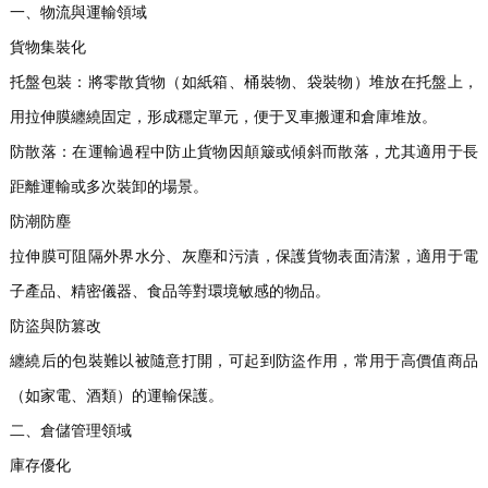
一、物流與運輸領域
貨物集裝化
托盤包裝：將零散貨物（如紙箱、桶裝物、袋裝物）堆放在托盤上，
用拉伸膜纏繞固定，形成穩定單元，便于叉車搬運和倉庫堆放。
防散落：在運輸過程中防止貨物因顛簸或傾斜而散落，尤其適用于長
距離運輸或多次裝卸的場景。
防潮防塵
拉伸膜可阻隔外界水分、灰塵和污漬，保護貨物表面清潔，適用于電
子產品、精密儀器、食品等對環境敏感的物品。
防盜與防篡改
纏繞后的包裝難以被隨意打開，可起到防盜作用，常用于高價值商品
（如家電、酒類）的運輸保護。
二、倉儲管理領域
庫存優化