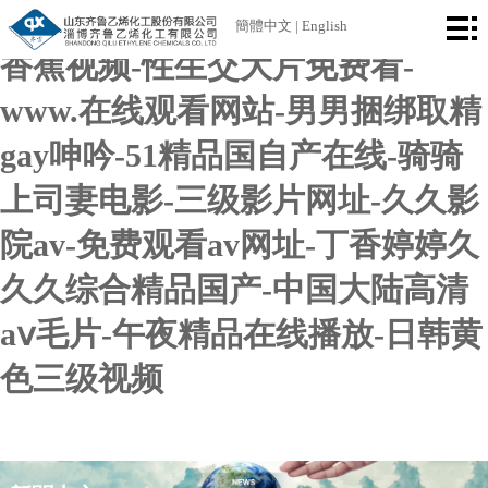
久久久影院-91超碰在线观看-911
首
簡體中文
|
English
香蕉视频-性生交大片免费看-
頁
公
www.在线观看网站-男男捆绑取精
司
產
gay呻吟-51精品国自产在线-骑骑
簡
品
廠
上司妻电影-三级影片网址-久久影
介
中
區
榮
院av-免费观看av网址-丁香婷婷久
心
設
譽
新
久久综合精品国产-中国大陆高清
備
資
聞
aⅴ毛片-午夜精品在线播放-日韩黄
聯
色三级视频
質
中
系
心
我
們