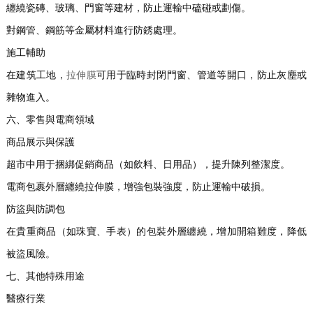
纏繞瓷磚、玻璃、門窗等建材，防止運輸中磕碰或劃傷。
對鋼管、鋼筋等金屬材料進行防銹處理。
施工輔助
在建筑工地，
拉伸膜
可用于臨時封閉門窗、管道等開口，防止灰塵或
雜物進入。
六、零售與電商領域
商品展示與保護
超市中用于捆綁促銷商品（如飲料、日用品），提升陳列整潔度。
電商包裹外層纏繞拉伸膜，增強包裝強度，防止運輸中破損。
防盜與防調包
在貴重商品（如珠寶、手表）的包裝外層纏繞，增加開箱難度，降低
被盜風險。
七、其他特殊用途
醫療行業